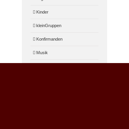
Kinder
kleinGruppen
Konfirmanden
Musik
Technik
Podcast
https://anchor.fm/losungen