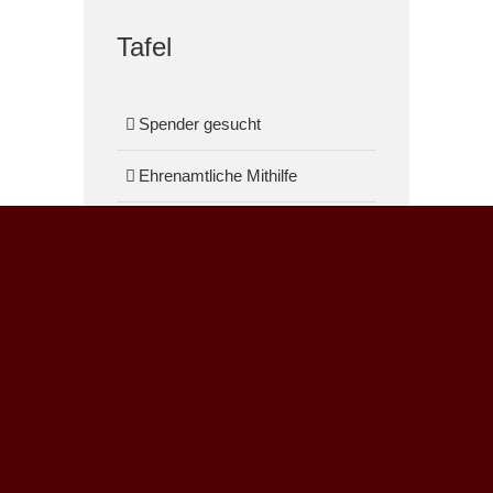
Tafel
Spender gesucht
Ehrenamtliche Mithilfe
ANSCHRIFT
Christus Zentrum Arche
Lornsenstraße 53