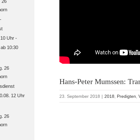
. 26
orn
-
st
 10 Uhr -
 ab 10:30
g. 26
orn
Hans-Peter Mumssen: Tran
sdienst
30.08. 12 Uhr
23. September 2018
|
2018
,
Predigten
,
g. 26
orn