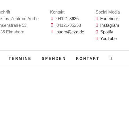
chrift
Kontakt
Social Media
istus-Zentrum Arche
04121-3636
Facebook
nsenstraße 53
04121-95253
Instagram
35 Elmshorn
buero@cza.de
Spotify
YouTube
TERMINE
SPENDEN
KONTAKT