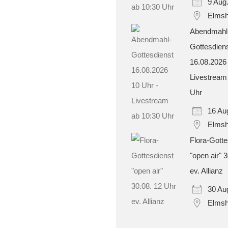
9 Aug
Elmsh
Abendmahl
Gottesdien
16.08.2026
Livestream
Uhr
16 Au
Elmsh
Flora-Gotte
"open air" 
ev. Allianz
30 Au
Elmsh