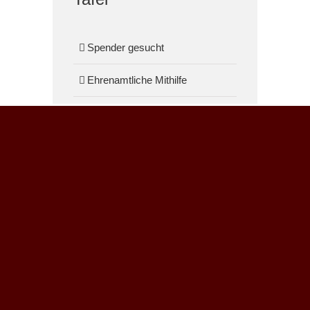
Spender gesucht
Ehrenamtliche Mithilfe
ANSCHRIFT
Christus Zentrum Arche
Lornsenstraße 53
25335 Elmshorn