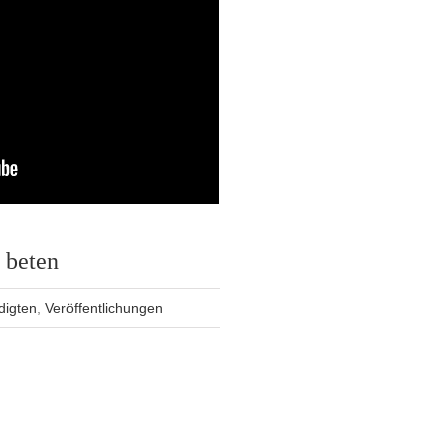
u beten
digten
,
Veröffentlichungen