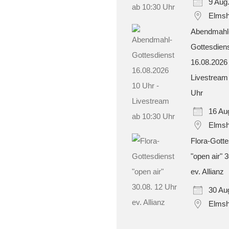
9 Aug
Elmsh
Abendmahl
Gottesdien
16.08.2026
Livestream
Uhr
16 Au
Elmsh
Flora-Gotte
"open air" 
ev. Allianz
30 Au
Elmsh