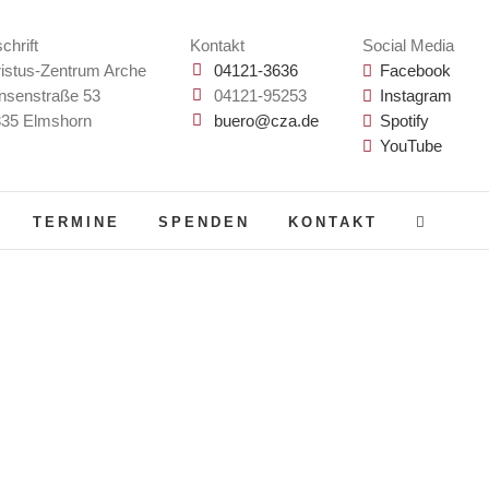
chrift
Kontakt
Social Media
istus-Zentrum Arche
04121-3636
Facebook
nsenstraße 53
04121-95253
Instagram
35 Elmshorn
buero@cza.de
Spotify
YouTube
TERMINE
SPENDEN
KONTAKT