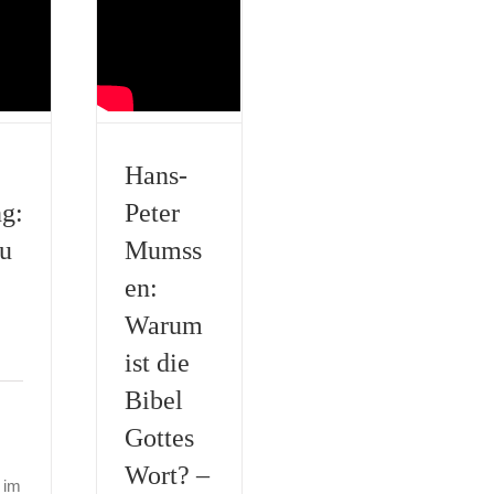
Hans-
ng:
Peter
u
Mumss
en:
Warum
ist die
Bibel
Gottes
Wort? –
l im