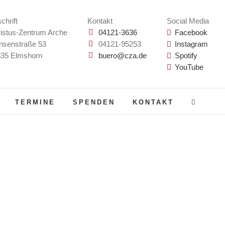
chrift
Kontakt
Social Media
istus-Zentrum Arche
04121-3636
Facebook
nsenstraße 53
04121-95253
Instagram
35 Elmshorn
buero@cza.de
Spotify
YouTube
TERMINE
SPENDEN
KONTAKT