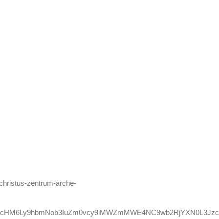
/christus-zentrum-arche-
d/aHR0cHM6Ly9hbmNob3IuZm0vcy9iMWZmMWE4NC9wb2RjYXN0L3Jz