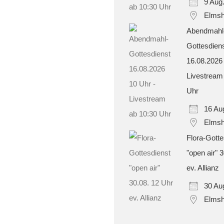
9 Aug
Elmsh
Abendmahl
Gottesdien
16.08.2026
Livestream
Uhr
16 Au
Elmsh
Flora-Gotte
"open air" 
ev. Allianz
30 Au
Elmsh