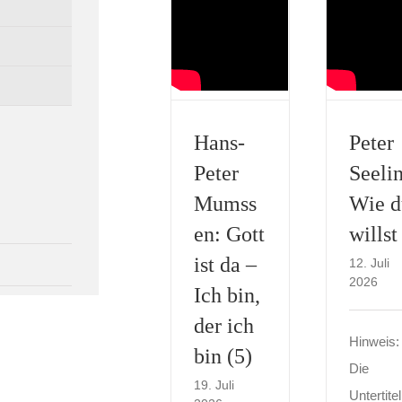
Hans-
Peter
Peter
Seeli
Mumss
Wie d
en: Gott
willst
ist da –
12. Juli
2026
Ich bin,
der ich
Hinweis:
bin (5)
Die
19. Juli
Untertite