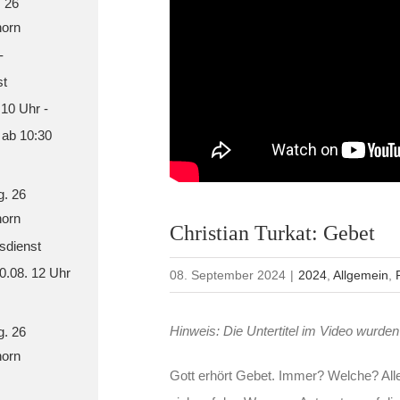
. 26
orn
-
st
 10 Uhr -
 ab 10:30
g. 26
orn
Christian Turkat: Gebet
sdienst
30.08. 12 Uhr
08. September 2024
|
2024
,
Allgemein
,
Hinweis: Die Untertitel im Video wurden 
g. 26
orn
Gott erhört Gebet. Immer? Welche? All