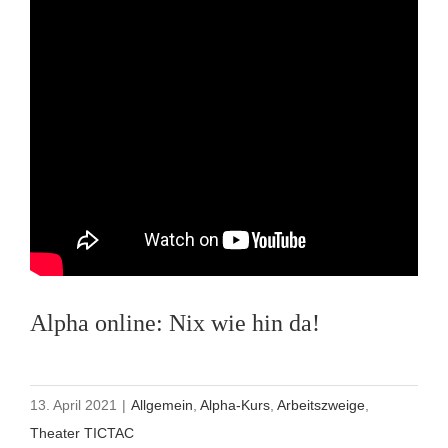
Alpha online: Nix wie hin da!
13. April 2021
|
Allgemein
,
Alpha-Kurs
,
Arbeitszweige
,
Theater TICTAC