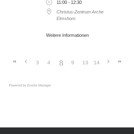
11:00 - 12:30
Christus-Zentrum Arche
Elmshorn
Weitere Informationen
8
3
4
5
6
9
10
7
13
11
14
12
Powered by
Events Manager