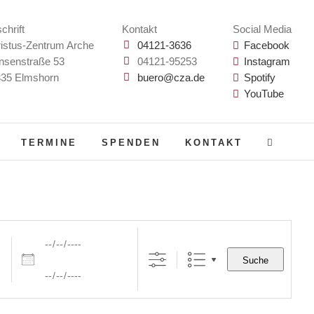
chrift
Kontakt
Social Media
istus-Zentrum Arche
04121-3636
Facebook
nsenstraße 53
04121-95253
Instagram
35 Elmshorn
buero@cza.de
Spotify
YouTube
TERMINE
SPENDEN
KONTAKT
Daten
Suche