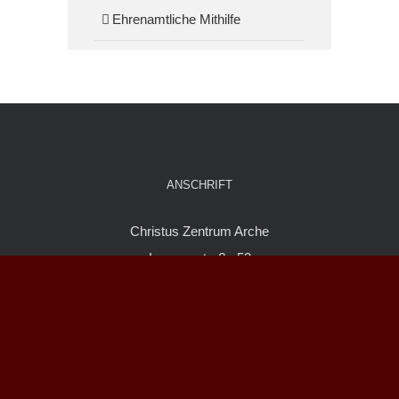
Ehrenamtliche Mithilfe
ANSCHRIFT
Christus Zentrum Arche
Lornsenstraße 53
25335 Elmshorn
KONTAKT
04121-3636