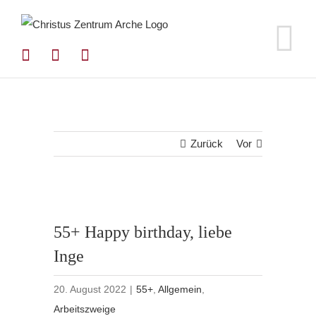
Zum
Inhalt
springen
Zurück
Vor
55+ Happy birthday, liebe
Inge
20. August 2022
|
55+
,
Allgemein
,
Arbeitszweige