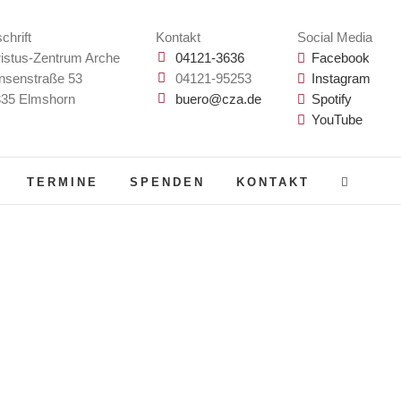
chrift
Kontakt
Social Media
istus-Zentrum Arche
04121-3636
Facebook
nsenstraße 53
04121-95253
Instagram
35 Elmshorn
buero@cza.de
Spotify
YouTube
TERMINE
SPENDEN
KONTAKT