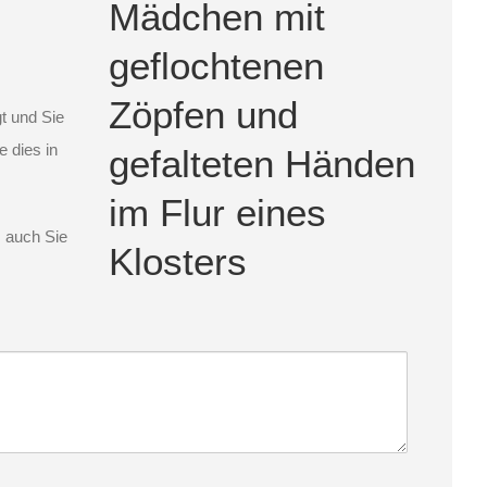
t und Sie
e dies in
s auch Sie